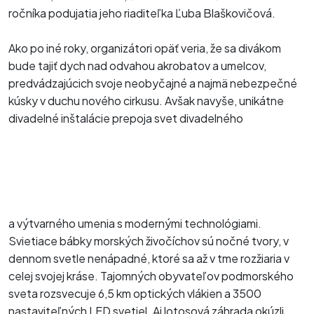
ročníka podujatia jeho riaditeľka Ľuba Blaškovičová.
Ako po iné roky, organizátori opäť veria, že sa divákom
bude tajiť dych nad odvahou akrobatov a umelcov,
predvádzajúcich svoje neobyčajné a najmä nebezpečné
kúsky v duchu nového cirkusu. Avšak navyše, unikátne
divadelné inštalácie prepoja svet divadelného
a výtvarného umenia s modernými technológiami.
Svietiace bábky morských živočíchov sú nočné tvory, v
dennom svetle nenápadné, ktoré sa až v tme rozžiaria v
celej svojej kráse. Tajomných obyvateľov podmorského
sveta rozsvecuje 6,5 km optických vlákien a 3500
nastaviteľných LED svetiel. Aj lotosová záhrada okúzli