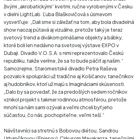
živými „akrobatickými“ kvetmi, ručne vyrobenými v Česku
v dielni LightLab. Ľuba Blaškovičová s úsmevom
vysvetľuje: „Dali sme si záležať na tom, aby bola divadelná
show naozaj pútavá aj vizuálne, pretože taký je teraz
svetový trend a divákom prinášame objekty a bábky,
ktoré boli len nedávno na svetovej výstave EXPO v
Dubaji. Divadlo V.O.S.A. s nimi reprezentovalo Českú
republiku, takže veríme, že sa to bude páčiť aj našim.“
Samozrejme, Staromestské divadlo Petra Raševa
pozvalo k spolupráci už tradične aj Košičanov, tanečníkov
aj hudobníkov, ktorí už majú s Imagináciami skúsenosti.
„Dalo by sa povedať, že za predošlých sedem ročníkov
vznikol projekt s takmer rodinnou atmosférou, pretože
mnohí sa nám sami ozývali a veľmi chceli byť jeho
súčasťou, čo nás, pochopiteľne, veľmi teší.“
Návštevníci sa stretnú s Bobovou diétou, Sandrou
Urbančíkovou (Eniesou), Cirkusom Mavakanza, tanečnými