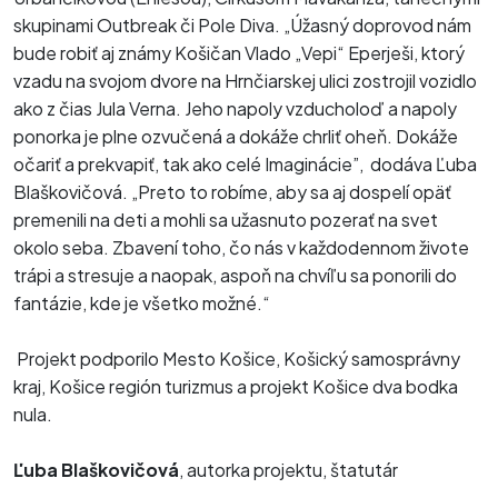
skupinami Outbreak či Pole Diva. „Úžasný doprovod nám
bude robiť aj známy Košičan Vlado „Vepi“ Eperješi, ktorý
vzadu na svojom dvore na Hrnčiarskej ulici zostrojil vozidlo
ako z čias Jula Verna. Jeho napoly vzducholoď a napoly
ponorka je plne ozvučená a dokáže chrliť oheň. Dokáže
očariť a prekvapiť, tak ako celé Imaginácie”, dodáva Ľuba
Blaškovičová. „Preto to robíme, aby sa aj dospelí opäť
premenili na deti a mohli sa užasnuto pozerať na svet
okolo seba. Zbavení toho, čo nás v každodennom živote
trápi a stresuje a naopak, aspoň na chvíľu sa ponorili do
fantázie, kde je všetko možné.“
Projekt podporilo Mesto Košice, Košický samosprávny
kraj, Košice región turizmus a projekt Košice dva bodka
nula.
Ľuba Blaškovičová
, autorka projektu, štatutár