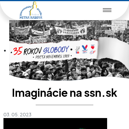
Imaginácie na ssn.sk
03. 05. 2023