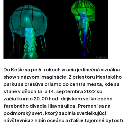
Do Košíc sa po 6. rokoch vracia jedinečná vizuálna
show s názvom Imaginácie. Z priestoru Mestského
parku sa presúva priamo do centra mesta, kde sa
stane v dňoch 13. a 14. septembra 2022 so
začiatkom o 20:00 hod. dejiskom veľkolepého
farebného divadla Hlavná ulica. Premení sa na
podmorský svet, ktorý zaplnia svetielkujúci
návštevníci z hlbín oceánu a ďalšie tajomné bytosti.