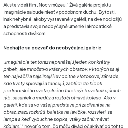
Ak ste videli film „Noc v múzeu,“ Živá galéria projektu
Imaginácie sa bude niesť v podobnom duchu. Bytosti,
inak nehybné, akoby vystavené v galérii, na dve noci ožijú
a predstavia svoje neobyčajné umenie i akrobatické
schopnosti divákom.
Nechajte sa pozvať do neobyčajnej galérie
„
Imaginácie tentoraz neprinášajú jeden konkrétny
príbeh, ale množstvo krásnych obrazov, v ktorých sa aj
ten najväčší a najsilnejší lev ocitne v lotosovej záhrade,
kde kvety spievajú a tancujú, zablúdi do hĺbok
podmorského sveta plného farebných svetielkujúcich
rýb, sasaniek a medúz a roztočí ohnivé koleso. Ako v
galérii, kde sa vo vašej predstave pri zadívaní sa na
obraz, zrazu rozkrúti baletka na lavičke, rozsvieti sa
lampa a keď vybuchne sopka, vtáky začnú mávať
krídlami
,“ hovorí o tom, čo môžu diváci očakávať od tohto