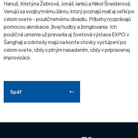
Hanuš, Kristýna Žebrová, Jonáš Jankú a Nikol Šneiderová.
Venujú sa svojbytnému žánru, ktorý poznajú malí aj veľkí po
celom svete - pouličnemému divadlu. Príbehy rozprávajú
pomocou akrobacie, živej hudby a žonglovania. Ich
pouličné umenie už preverila aj Svetová výstava EXPO v
Šanghaji a odvtedy majú na konte stovky vystúpení po
celom svete, vždy s plným nasadením, vždy v pripravenej
improvizácii.
Späť